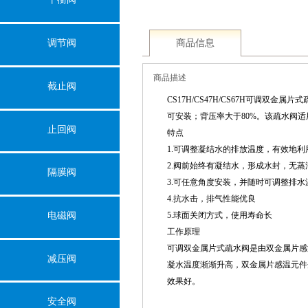
商品信息
调节阀
商品描述
截止阀
CS17H/CS47H/CS67H可
可安装；背压率大于80%。该疏水阀
止回阀
特点
1.可调整凝结水的排放温度，有效地
2.阀前始终有凝结水，形成水封，无蒸
隔膜阀
3.可任意角度安装，并随时可调整排水
4.抗水击，排气性能优良
电磁阀
5.球面关闭方式，使用寿命长
工作原理
可调双金属片式疏水阀是由双金属片感
减压阀
凝水温度渐渐升高，双金属片感温元件
效果好。
安全阀