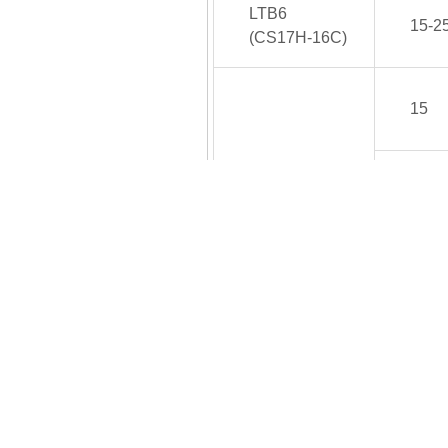
LTB6
15-2
(CS17H-16C)
15
20
25
LTB6F
CS47H-16C
32
40