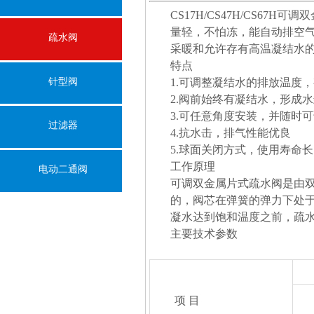
CS17H/CS47H/CS
量轻，不怕冻，能自动排空气
疏水阀
采暖和允许存有高温凝结水
特点
针型阀
1.可调整凝结水的排放温度
2.阀前始终有凝结水，形成
3.可任意角度安装，并随时
过滤器
4.抗水击，排气性能优良
5.球面关闭方式，使用寿命长
工作原理
电动二通阀
可调双金属片式疏水阀是由
的，阀芯在弹簧的弹力下处
凝水达到饱和温度之前，疏
主要技术参数
项 目