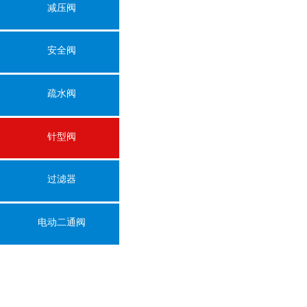
减压阀
安全阀
疏水阀
针型阀
过滤器
电动二通阀