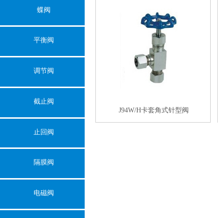
蝶阀
平衡阀
调节阀
截止阀
J94W/H卡套角式针型阀
止回阀
隔膜阀
电磁阀