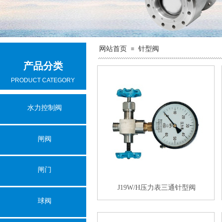
网站首页
针型阀
≡
产品分类
PRODUCT CATEGORY
水力控制阀
闸阀
闸门
J19W/H压力表三通针型阀
球阀