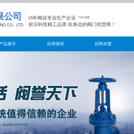
限公司
18年阀业专业生产企业
XML地图
NG CO.,
LTD.
前沿科技精工品质 你身边的阀门供货商！
产品展示
应用领域
招商加盟
阀誉天
下
的优质厂家
Y TRUSTWORTHY
S