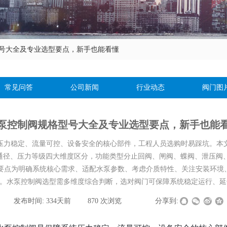
号大全及专业选型要点，新手也能看懂
常见问答
公司新闻
行业动态
阀门图
泵控制阀规格型号大全及专业选型要点，新手也能
压力稳定、流量可控、设备安全的核心部件，工程人员选购时易踩坑。本
称通径、压力等级四大维度区分，功能类型分止回阀、闸阀、蝶阀、泄压阀
心要点为明确系统核心需求、适配水泵参数、考虑介质特性、关注安装环
等。水泵控制阀选型需多维度综合判断，选对阀门可保障系统稳定运行、
|
发布时间:
334天前
|
870
次浏览
|
|
分享到: