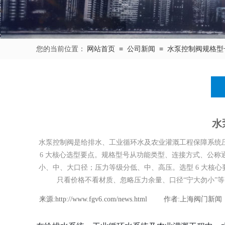
≡
≡
您的当前位置：​​​​
网站首页
公司新闻
水泵控制阀规格型
水
水泵控制阀是给排水、工业循环水及农业灌溉工程保障系统
6 大核心选型要点。规格型号从功能类型、连接方式、公
小、中、大口径；压力等级分低、中、高压。选型 6 大核
只看价格不看材质、忽略压力余量、口径“宁大勿小”
来源:
http://www.fgv6.com/news.html
|
作者:
上海阀门新闻